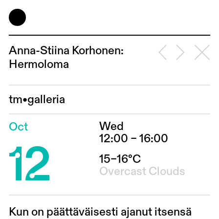
Anna-Stiina Korhonen:
Hermoloma
tm•galleria
Wed
Oct
12
12:00 – 16:00
15–16°C
Overcast Clouds
Kun on päättäväisesti ajanut itsensä