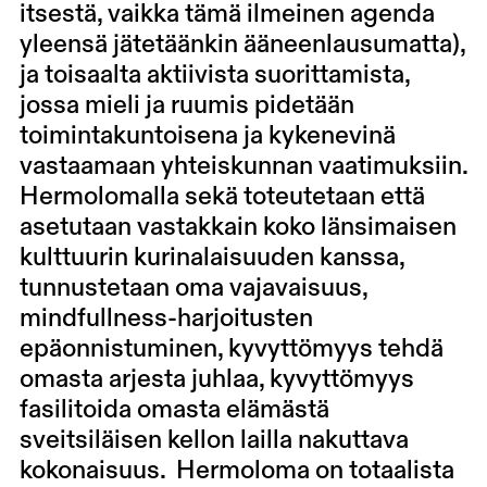
itsestä, vaikka tämä ilmeinen agenda
yleensä jätetäänkin ääneenlausumatta),
ja toisaalta aktiivista suorittamista,
jossa mieli ja ruumis pidetään
toimintakuntoisena ja kykenevinä
vastaamaan yhteiskunnan vaatimuksiin.
Hermolomalla sekä toteutetaan että
asetutaan vastakkain koko länsimaisen
kulttuurin kurinalaisuuden kanssa,
tunnustetaan oma vajavaisuus,
mindfullness-harjoitusten
epäonnistuminen, kyvyttömyys tehdä
omasta arjesta juhlaa, kyvyttömyys
fasilitoida omasta elämästä
sveitsiläisen kellon lailla nakuttava
kokonaisuus. Hermoloma on totaalista