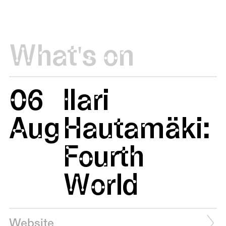
What's on
06
Ilari
Aug
Hautamäki:
Fourth
World
Website