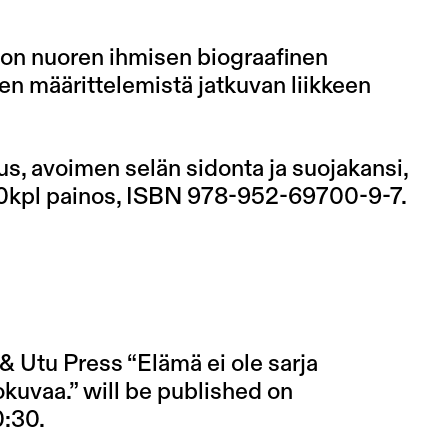
on nuoren ihmisen biograafinen
jen määrittelemistä jatkuvan liikkeen
s, avoimen selän sidonta ja suojakansi,
, 40kpl painos, ISBN 978-952-69700-9-7.
& Utu Press “Elämä ei ole sarja
elokuvaa.” will be published on
0:30.