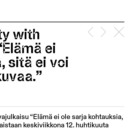
ty with
 “Elämä ei
 sitä ei voi
okuvaa.”
ajulkaisu “Elämä ei ole sarja kohtauksia,
lkaistaan keskiviikkona 12. huhtikuuta