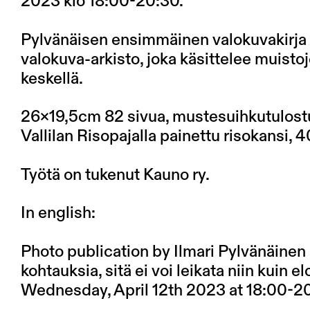
2023 klo 18:00-20:30.
Pylvänäisen ensimmäinen valokuvakirja 
valokuva-arkisto, joka käsittelee muisto
keskellä.
26×19,5cm 82 sivua, mustesuihkutulostu
Vallilan Risopajalla painettu risokansi
Työtä on tukenut Kauno ry.
In english:
Photo publication by Ilmari Pylvänäinen 
kohtauksia, sitä ei voi leikata niin kuin 
Wednesday, April 12th 2023 at 18:00-2