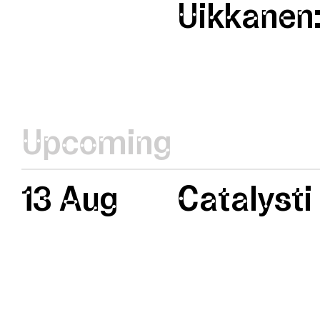
Uikkanen:
Upcoming
13 Aug
Catalysti