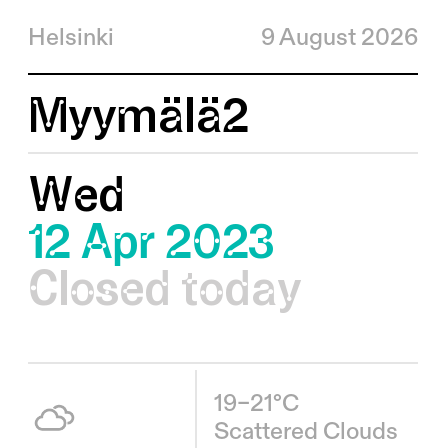
Helsinki
9 August 2026
Myymälä2
Wed
12 Apr 2023
Closed today
19–21°C
Scattered Clouds