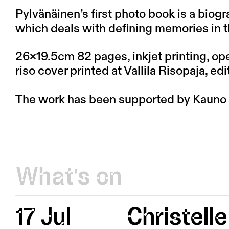
Pylvänäinen’s first photo book is a biog
which deals with defining memories in 
26×19.5cm 82 pages, inkjet printing, op
riso cover printed at Vallila Risopaja, 
The work has been supported by Kauno 
What's on
17 Jul
Christelle