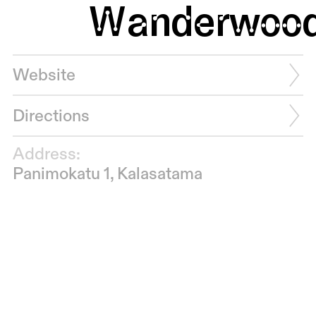
Wanderwoo
Website
Directions
Address:
Panimokatu 1, Kalasatama