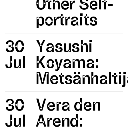
Other Self-
portraits
30
Yasushi
Jul
Koyama:
Metsänhaltij
30
Vera den
Jul
Arend: