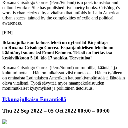
Roxana Crisólogo Correa (Peru/Finland) is a poet, translator and
cultural worker. She has published five poetry books. Crisólogo’s
work is characterized by a vitalism that unfolds in Latin American
urban spaces, tainted by the complexities of exile and political
awareness.
[FIN]
Ikkunajulkaisun kolmas teksti on nyt esillä! Kirjoittaja
on Roxana Crisólogo Correa. Espanjankielisen tekstin on
kääntänyt suomeksi Emmi Ketonen. Teksti on luettavissa
keskiviikkoon 5.10. klo 17 saakka. Tervetuloa!
Roxana Crisólogo Correa (Peru/Suomi) on runoilija, kääntäjä ja
kulttuurituottaja. Hän on julkaissut viisi runoteosta. Hänen työlleen
on ominaista Latinalaisen Amerikan kaupunkiympäristöistä lähtöisin
oleva vitalismi. Työtä sävyttää myös maanpakolaisuuden
monimutkaiset kysymykset ja poliittinen tietoisuus.
Ikkunajulkaisu Eurantiellä
Thu
22 Sep 2022 –
05 Oct 2022
00:00 – 00:00