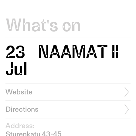
What's on
23
NAAMAT II
Jul
Website
Directions
Address:
Sturenkatu 43-45