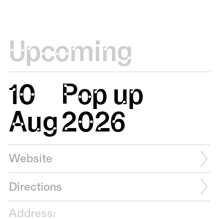
Upcoming
10
Pop up
Aug
2026
Website
Directions
Address: