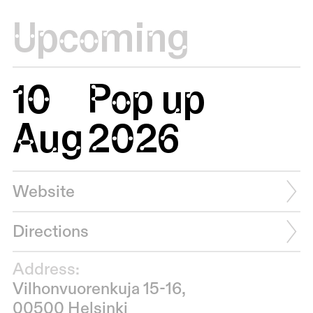
Upcoming
10
Pop up
Aug
2026
Website
Directions
Address:
Vilhonvuorenkuja 15-16,
00500 Helsinki