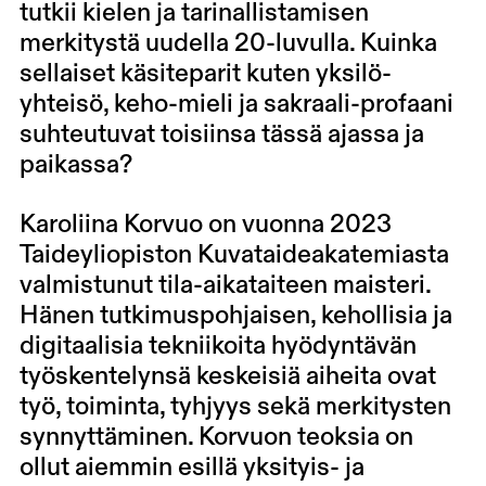
tutkii kielen ja tarinallistamisen
merkitystä uudella 20-luvulla. Kuinka
sellaiset käsiteparit kuten yksilö-
yhteisö, keho-mieli ja sakraali-profaani
suhteutuvat toisiinsa tässä ajassa ja
paikassa?
Karoliina Korvuo on vuonna 2023
Taideyliopiston Kuvataideakatemiasta
valmistunut tila-aikataiteen maisteri.
Hänen tutkimuspohjaisen, kehollisia ja
digitaalisia tekniikoita hyödyntävän
työskentelynsä keskeisiä aiheita ovat
työ, toiminta, tyhjyys sekä merkitysten
synnyttäminen. Korvuon teoksia on
ollut aiemmin esillä yksityis- ja