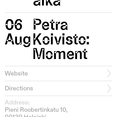
06
Petra
Aug
Koivisto:
Moment
Website
Directions
Address:
Pieni Roobertinkatu 10,