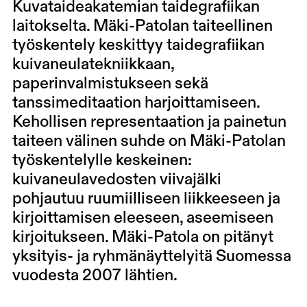
Kuvataideakatemian taidegrafiikan
laitokselta. Mäki-Patolan taiteellinen
työskentely keskittyy taidegrafiikan
kuivaneulatekniikkaan,
paperinvalmistukseen sekä
tanssimeditaation harjoittamiseen.
Kehollisen representaation ja painetun
taiteen välinen suhde on Mäki-Patolan
työskentelylle keskeinen:
kuivaneulavedosten viivajälki
pohjautuu ruumiilliseen liikkeeseen ja
kirjoittamisen eleeseen, aseemiseen
kirjoitukseen. Mäki-Patola on pitänyt
yksityis- ja ryhmänäyttelyitä Suomessa
vuodesta 2007 lähtien.