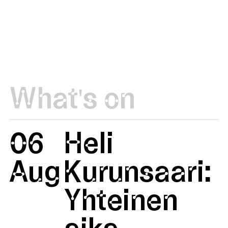
What's on
06
Heli
Aug
Kurunsaari:
Yhteinen
aika