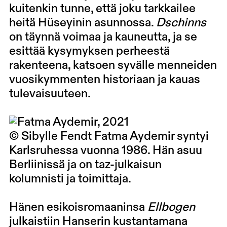
kuitenkin tunne, että joku tarkkailee
heitä Hüseyinin asunnossa.
Dschinns
on täynnä voimaa ja kauneutta, ja se
esittää kysymyksen perheestä
rakenteena, katsoen syvälle menneiden
vuosikymmenten historiaan ja kauas
tulevaisuuteen.
© Sibylle Fendt Fatma Aydemir syntyi
Karlsruhessa vuonna 1986. Hän asuu
Berliinissä ja on taz-julkaisun
kolumnisti ja toimittaja.
Hänen esikoisromaaninsa
Ellbogen
julkaistiin Hanserin kustantamana