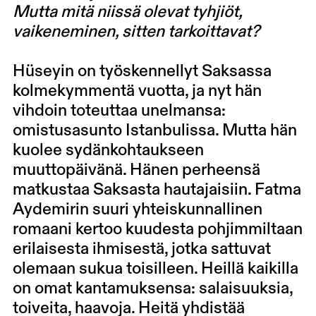
Mutta mitä niissä olevat tyhjiöt,
vaikeneminen, sitten tarkoittavat?
Hüseyin on työskennellyt Saksassa
kolmekymmentä vuotta, ja nyt hän
vihdoin toteuttaa unelmansa:
omistusasunto Istanbulissa. Mutta hän
kuolee sydänkohtaukseen
muuttopäivänä. Hänen perheensä
matkustaa Saksasta hautajaisiin. Fatma
Aydemirin suuri yhteiskunnallinen
romaani kertoo kuudesta pohjimmiltaan
erilaisesta ihmisestä, jotka sattuvat
olemaan sukua toisilleen. Heillä kaikilla
on omat kantamuksensa: salaisuuksia,
toiveita, haavoja. Heitä yhdistää