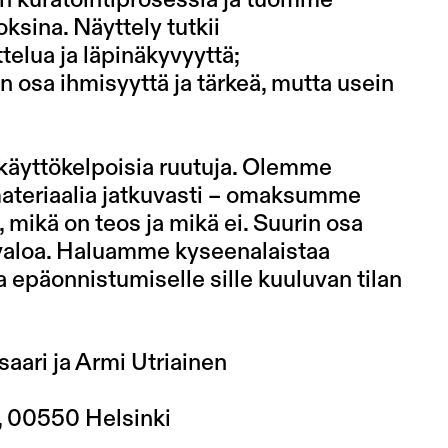
en kuratointiprosessia ja tuomme
ksina. Näyttely tutkii
telua ja läpinäkyvyyttä;
osa ihmisyyttä ja tärkeä, mutta usein
n käyttökelpoisia ruutuja. Olemme
teriaalia jatkuvasti – omaksumme
 mikä on teos ja mikä ei. Suurin osa
valoa. Haluamme kyseenalaistaa
aa epäonnistumiselle sille kuuluvan tilan
saari ja Armi Utriainen
, 00550 Helsinki