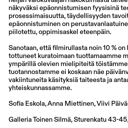
neljän valokuvaajan näkökulmasta taite
näkyväksi epäonnistumisen fyysisinä teo
prosessimaisuutta, täydellisyyden tavoit
epäonnistuminen on perustavanlaatuinen 
piilotettu, oppimisaskel eteenpäin.
Sanotaan, että filmirullasta noin 10 % o
tottuneet kuratoimaan tuottamaamme ma
ympärillä olevien mielipiteitä töistämme,
tuotannostamme ei koskaan näe päivän
vakiintuneita käsityksiä taiteesta ja ant
yhteiskunnassamme.
Sofia Eskola, Anna Miettinen, Viivi Päivä
Galleria Toinen Silmä, Sturenkatu 43-45