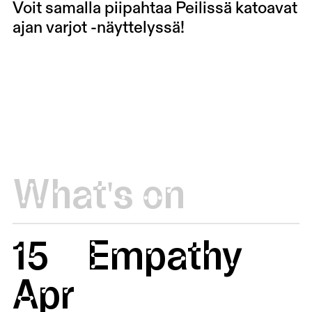
Voit samalla piipahtaa Peilissä katoavat
ajan varjot -näyttelyssä!
What's on
15
Empathy
Apr