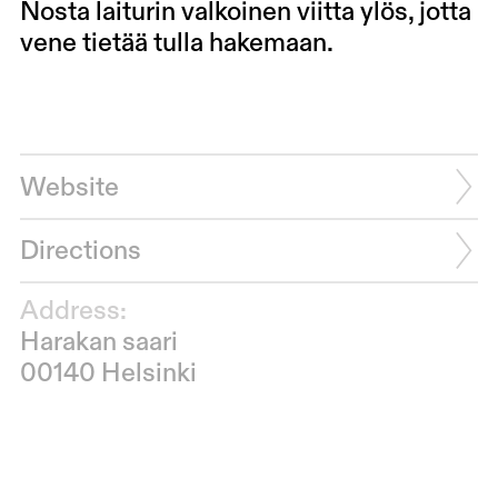
Nosta laiturin valkoinen viitta ylös, jotta
vene tietää tulla hakemaan.
Website
Directions
Address:
Harakan saari
00140 Helsinki