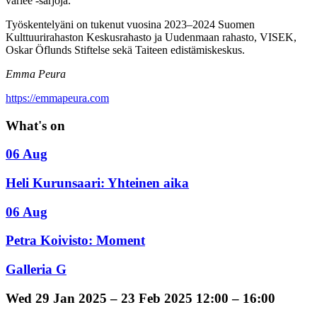
variée -sarjoja.
Työskentelyäni on tukenut vuosina 2023–2024 Suomen
Kulttuurirahaston Keskusrahasto ja Uudenmaan rahasto, VISEK,
Oskar Öflunds Stiftelse sekä Taiteen edistämiskeskus.
Emma Peura
https://emmapeura.com
What's on
06 Aug
Heli Kurunsaari: Yhteinen aika
06 Aug
Petra Koivisto: Moment
Galleria G
Wed
29 Jan 2025 –
23 Feb 2025
12:00 – 16:00