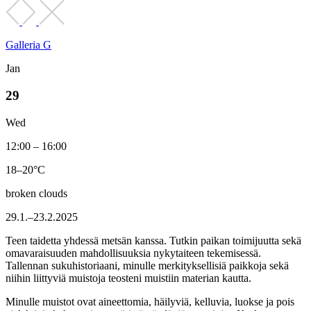
Galleria G
Jan
29
Wed
12:00 – 16:00
18–20°C
broken clouds
29.1.–23.2.2025
Teen taidetta yhdessä metsän kanssa. Tutkin paikan toimijuutta sekä
omavaraisuuden mahdollisuuksia nykytaiteen tekemisessä.
Tallennan sukuhistoriaani, minulle merkityksellisiä paikkoja sekä
niihin liittyviä muistoja teosteni muistiin materian kautta.
Minulle muistot ovat aineettomia, häilyviä, kelluvia, luokse ja pois