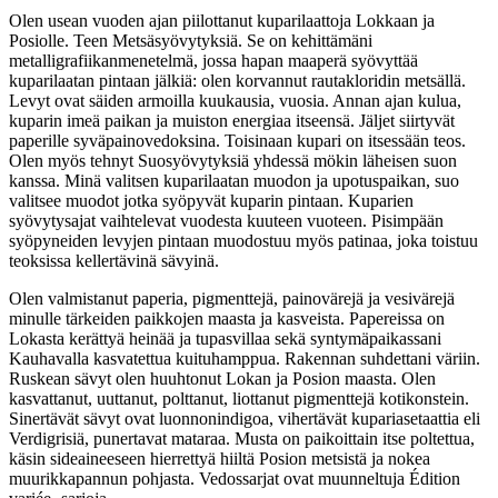
Olen usean vuoden ajan piilottanut kuparilaattoja Lokkaan ja
Posiolle. Teen Metsäsyövytyksiä. Se on kehittämäni
metalligrafiikanmenetelmä, jossa hapan maaperä syövyttää
kuparilaatan pintaan jälkiä: olen korvannut rautakloridin metsällä.
Levyt ovat säiden armoilla kuukausia, vuosia. Annan ajan kulua,
kuparin imeä paikan ja muiston energiaa itseensä. Jäljet siirtyvät
paperille syväpainovedoksina. Toisinaan kupari on itsessään teos.
Olen myös tehnyt Suosyövytyksiä yhdessä mökin läheisen suon
kanssa. Minä valitsen kuparilaatan muodon ja upotuspaikan, suo
valitsee muodot jotka syöpyvät kuparin pintaan. Kuparien
syövytysajat vaihtelevat vuodesta kuuteen vuoteen. Pisimpään
syöpyneiden levyjen pintaan muodostuu myös patinaa, joka toistuu
teoksissa kellertävinä sävyinä.
Olen valmistanut paperia, pigmenttejä, painovärejä ja vesivärejä
minulle tärkeiden paikkojen maasta ja kasveista. Papereissa on
Lokasta kerättyä heinää ja tupasvillaa sekä syntymäpaikassani
Kauhavalla kasvatettua kuituhamppua. Rakennan suhdettani väriin.
Ruskean sävyt olen huuhtonut Lokan ja Posion maasta. Olen
kasvattanut, uuttanut, polttanut, liottanut pigmenttejä kotikonstein.
Sinertävät sävyt ovat luonnonindigoa, vihertävät kupariasetaattia eli
Verdigrisiä, punertavat mataraa. Musta on paikoittain itse poltettua,
käsin sideaineeseen hierrettyä hiiltä Posion metsistä ja nokea
muurikkapannun pohjasta. Vedossarjat ovat muunneltuja Édition