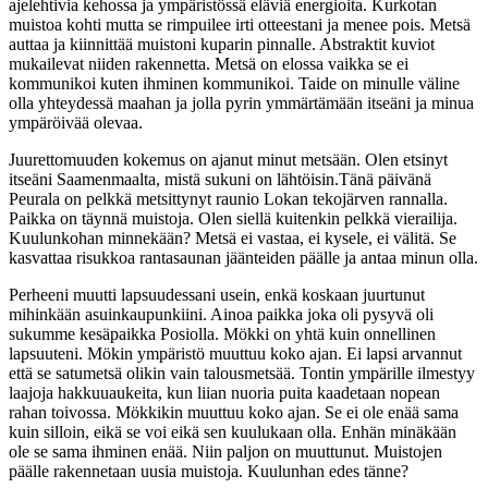
ajelehtivia kehossa ja ympäristössä eläviä energioita. Kurkotan
muistoa kohti mutta se rimpuilee irti otteestani ja menee pois. Metsä
auttaa ja kiinnittää muistoni kuparin pinnalle. Abstraktit kuviot
mukailevat niiden rakennetta. Metsä on elossa vaikka se ei
kommunikoi kuten ihminen kommunikoi. Taide on minulle väline
olla yhteydessä maahan ja jolla pyrin ymmärtämään itseäni ja minua
ympäröivää olevaa.
Juurettomuuden kokemus on ajanut minut metsään. Olen etsinyt
itseäni Saamenmaalta, mistä sukuni on lähtöisin.Tänä päivänä
Peurala on pelkkä metsittynyt raunio Lokan tekojärven rannalla.
Paikka on täynnä muistoja. Olen siellä kuitenkin pelkkä vierailija.
Kuulunkohan minnekään? Metsä ei vastaa, ei kysele, ei välitä. Se
kasvattaa risukkoa rantasaunan jäänteiden päälle ja antaa minun olla.
Perheeni muutti lapsuudessani usein, enkä koskaan juurtunut
mihinkään asuinkaupunkiini. Ainoa paikka joka oli pysyvä oli
sukumme kesäpaikka Posiolla. Mökki on yhtä kuin onnellinen
lapsuuteni. Mökin ympäristö muuttuu koko ajan. Ei lapsi arvannut
että se satumetsä olikin vain talousmetsää. Tontin ympärille ilmestyy
laajoja hakkuuaukeita, kun liian nuoria puita kaadetaan nopean
rahan toivossa. Mökkikin muuttuu koko ajan. Se ei ole enää sama
kuin silloin, eikä se voi eikä sen kuulukaan olla. Enhän minäkään
ole se sama ihminen enää. Niin paljon on muuttunut. Muistojen
päälle rakennetaan uusia muistoja. Kuulunhan edes tänne?