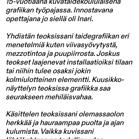
15-vuotiaana kuvataidekoululaisena
grafiikan työpajassa. Innostavana
opettajana jo siellä oli Inari.
Yhdistän teoksissani taidegrafiikan eri
menetelmiä kuten viivasyövytystä,
mezzotintoa ja puupiirrosta. Joskus
teokset laajenevat installaatioiksi tilaan
tai niihin tulee osaksi jokin
kolmiulotteinen elementti. Kuusikko-
näyttelyn teoksissa grafiikka saa
seurakseen mehiläisvahaa.
Käsittelen teoksissani olemassaolon
herkkää ja hauraampaa puolta ja ajan
kulumista. Vaikka kuvissani