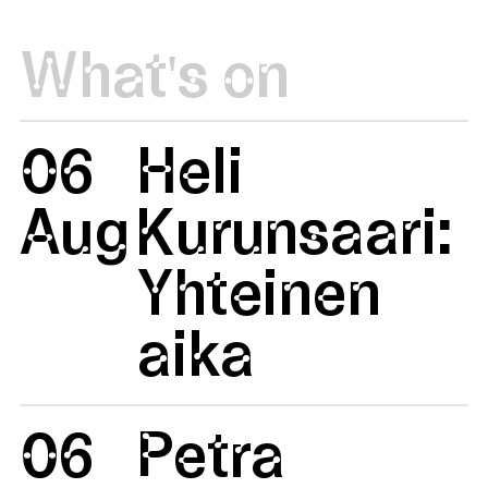
What's on
06
Heli
Aug
Kurunsaari:
Yhteinen
aika
06
Petra