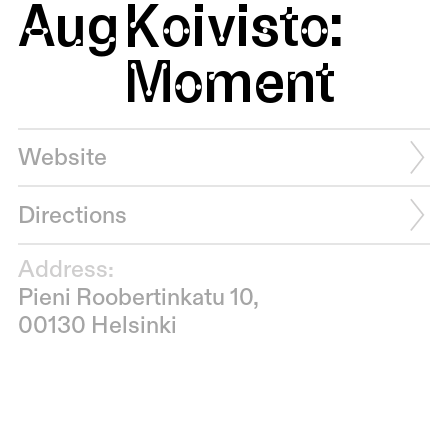
Aug
Koivisto:
Moment
Website
Directions
Address:
Pieni Roobertinkatu 10,
00130 Helsinki