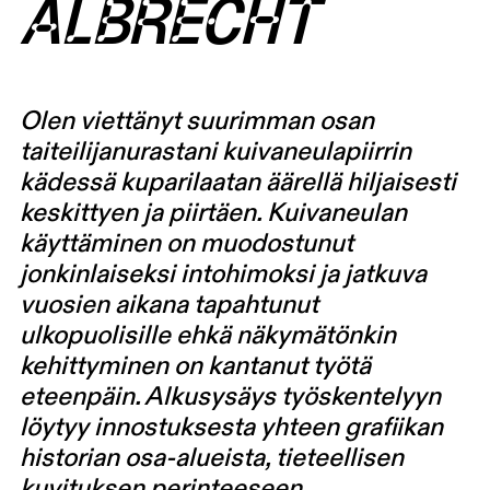
ALBRECHT
Olen viettänyt suurimman osan
taiteilijanurastani kuivaneulapiirrin
kädessä kuparilaatan äärellä hiljaisesti
keskittyen ja piirtäen. Kuivaneulan
käyttäminen on muodostunut
jonkinlaiseksi intohimoksi ja jatkuva
vuosien aikana tapahtunut
ulkopuolisille ehkä näkymätönkin
kehittyminen on kantanut työtä
eteenpäin. Alkusysäys työskentelyyn
löytyy innostuksesta yhteen grafiikan
historian osa-alueista, tieteellisen
kuvituksen perinteeseen.