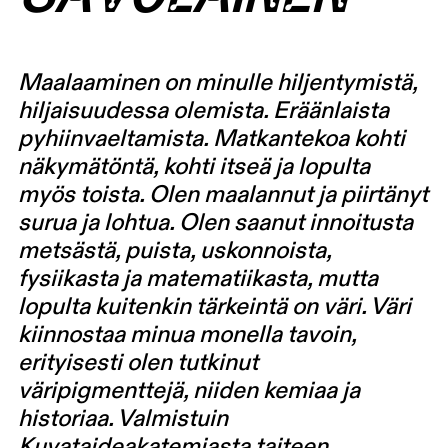
Maalaaminen on minulle hiljentymistä,
hiljaisuudessa olemista. Eräänlaista
pyhiinvaeltamista. Matkantekoa kohti
näkymätöntä, kohti itseä ja lopulta
myös toista. Olen maalannut ja piirtänyt
surua ja lohtua. Olen saanut innoitusta
metsästä, puista, uskonnoista,
fysiikasta ja matematiikasta, mutta
lopulta kuitenkin tärkeintä on väri. Väri
kiinnostaa minua monella tavoin,
erityisesti olen tutkinut
väripigmenttejä, niiden kemiaa ja
historiaa. Valmistuin
Kuvataideakatemiasta taiteen