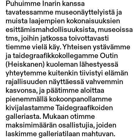
Puhuimme Inarin kanssa
tavatessamme museonäyttelyistä ja
muista laajempien kokonaisuuksien
esittämismahdollisuuksista, museoissa
tms, joihin jatkossa toivottavasti
tiemme vielä käy. Yhteisen ystävämme
ja taidegraafikkokollegamme Outin
(Heiskanen) kuoleman lähestyessä
yhteytemme kuitenkin tiivistyi elämän
rajallisuuden näyttäessä vahvemmin
kasvonsa, ja päätimme aloittaa
pienemmällä kokoonpanollamme
kivijalastamme Taidegraafikoiden
galleriasta. Mukaan otimme
maksimimäärän osallistujia, joiden
laskimme galleriatilaan mahtuvan.