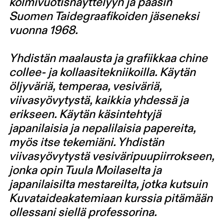
kolmivuotisnäyttelyyn ja pääsin
Suomen Taidegraafikoiden jäseneksi
vuonna 1968.
Yhdistän maalausta ja grafiikkaa chine
collee- ja kollaasitekniikoilla. Käytän
öljyväriä, temperaa, vesiväriä,
viivasyövytystä, kaikkia yhdessä ja
erikseen. Käytän käsintehtyjä
japanilaisia ja nepalilaisia papereita,
myös itse tekemiäni. Yhdistän
viivasyövytystä vesiväripuupiirrokseen,
jonka opin Tuula Moilaselta ja
japanilaisilta mestareilta, jotka kutsuin
Kuvataideakatemiaan kurssia pitämään
ollessani siellä professorina.