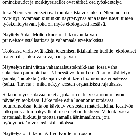
ominaisuudet ja merkityssisällöt ovat tärkeä osa työskentelyä.
Inka Niemisen teokset ovat moniaistisia veistoksia. Nieminen on
pyrkinyt löytämään kuhunkin näyttelyynsä aina taiteellisesti uuden
työskentelytavan, joka on myös ekologisesti kestävä.
Näyttely Sula | Molten koostuu liikkuvan kuvan
puuveistosinstallaatiosta ja vahamaalausveistoksista.
Teoksissa yhdistyvät käsin tekemisen ikiaikainen traditio, ekologiset
materiaalit, liikkuva kuva, ääni ja värit.
Näyttelyn nimi viittaa vahamaalaustekniikkaan, jossa vaha
sulatetaan puun pintaan. Nimessä voi kuulla sekä puun käsittelyn
(sulata, ’muokata’) että ajan vaikutuksen luonnon materiaaleissa
(sulaa, ’huveta’), mikä näkyy teosten orgaanisissa rajauksissa.
Sula on myös sulavaa liikettä, joka on nähtävissä monin tavoin
näyttelyn teoksissa. Liike tulee esiin luonnonmuotoisissa
puunrungoissa, joita on käytetty veistosten materiaaleina. Käsityön
jälki puussa tuo näkyville ihmisen kehon liikkeen. Videokuvassa
materiaali liikkuu ja tuottaa samalla äänimaailman, jota
hyödynnetään veistosinstallaatioissa.
Näyttelyä on tukenut Alfred Kordelinin säätiö