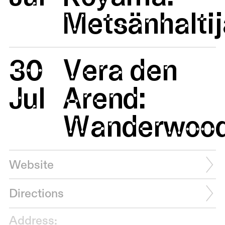
Metsänhaltij
30
Vera den
Jul
Arend:
Wanderwoo
Website
Directions
Address: