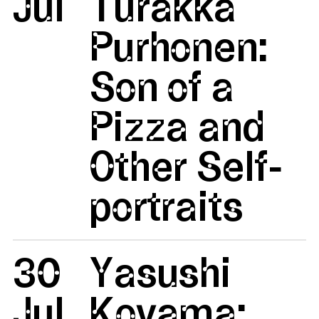
Jul
Turakka
Purhonen:
Son of a
Pizza and
Other Self-
portraits
30
Yasushi
Jul
Koyama: