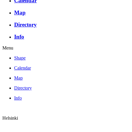
Calendar
Map
Directory
Info
Menu
Shape
Calendar
Map
Directory
Info
Helsinki