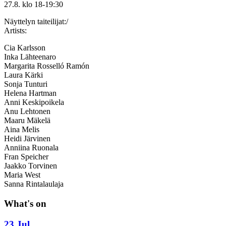
27.8. klo 18-19:30
Näyttelyn taiteilijat:/
Artists:
Cia Karlsson
Inka Lähteenaro
Margarita Rosselló Ramón
Laura Kärki
Sonja Tunturi
Helena Hartman
Anni Keskipoikela
Anu Lehtonen
Maaru Mäkelä
Aina Melis
Heidi Järvinen
Anniina Ruonala
Fran Speicher
Jaakko Torvinen
Maria West
Sanna Rintalaulaja
What's on
23 Jul